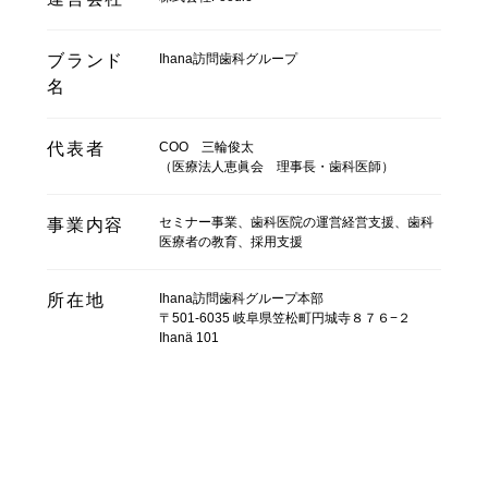
Ihana訪問歯科グループ
ブランド
名
COO 三輪俊太
代表者
（医療法人恵眞会 理事長・歯科医師）
セミナー事業、歯科医院の運営経営支援、歯科
事業内容
医療者の教育、採用支援
Ihana訪問歯科グループ本部
所在地
〒501-6035 岐阜県笠松町円城寺８７６−２
Ihanä 101